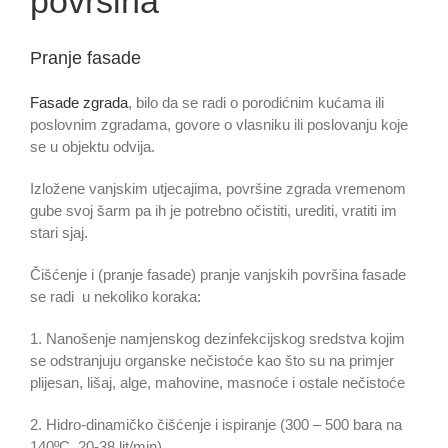
površina
Pranje fasade
Fasade zgrada
, bilo da se radi o porodićnim kućama ili
poslovnim zgradama, govore o vlasniku ili poslovanju koje
se u objektu odvija.
Izložene vanjskim utjecajima, površine zgrada vremenom
gube svoj šarm pa ih je potrebno očistiti, urediti, vratiti im
stari sjaj.
Čišćenje i (pranje fasade) pranje vanjskih površina fasade
se radi u nekoliko koraka:
1. Nanošenje namjenskog dezinfekcijskog sredstva kojim
se odstranjuju organske nečistoće kao što su na primjer
plijesan, lišaj, alge, mahovine, masnoće i ostale nečistoće
2. Hidro-dinamičko čišćenje i ispiranje (300 – 500 bara na
140ºC, 20-38 lit/min).