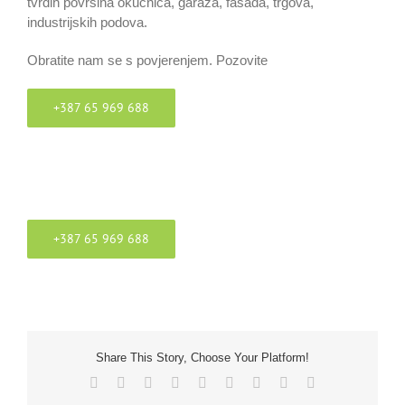
tvrdih površina okućnica, garaža, fasada, trgova,
industrijskih podova.
Obratite nam se s povjerenjem. Pozovite
+387 65 969 688
+387 65 969 688
Share This Story, Choose Your Platform!
Facebook
X
Reddit
LinkedIn
WhatsApp
Tumblr
Pinterest
Vk
Email