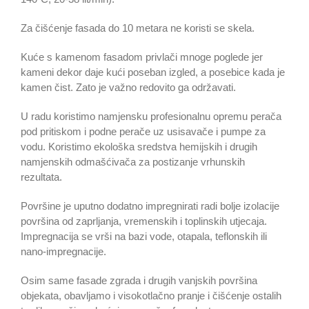
Za čišćenje fasada do 10 metara ne koristi se skela.
Kuće s kamenom fasadom privlači mnoge poglede jer
kameni dekor daje kući poseban izgled, a posebice kada je
kamen čist. Zato je važno redovito ga održavati.
U radu koristimo namjensku profesionalnu opremu perača
pod pritiskom i podne perače uz usisavače i pumpe za
vodu. Koristimo ekološka sredstva hemijskih i drugih
namjenskih odmašćivača za postizanje vrhunskih
rezultata.
Površine je uputno dodatno impregnirati radi bolje izolacije
površina od zaprljanja, vremenskih i toplinskih utjecaja.
Impregnacija se vrši na bazi vode, otapala, teflonskih ili
nano-impregnacije.
Osim same fasade zgrada i drugih vanjskih površina
objekata, obavljamo i visokotlačno pranje i čišćenje ostalih