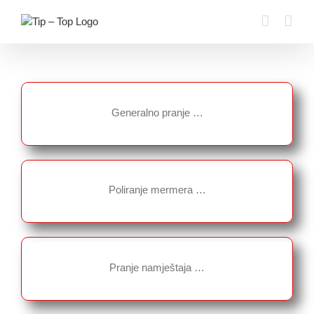
Skip
to
content
Generalno pranje …
Poliranje mermera …
Pranje namještaja …