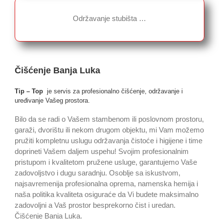
Održavanje stubišta …
Čišćenje Banja Luka
Tip – Top
je servis za profesionalno čišćenje, održavanje i
uređivanje Vašeg prostora.
Bilo da se radi o Vašem stambenom ili poslovnom prostoru,
garaži, dvorištu ili nekom drugom objektu, mi Vam možemo
pružiti kompletnu uslugu održavanja čistoće i higijene i time
doprineti Vašem daljem uspehu! Svojim profesionalnim
pristupom i kvalitetom pružene usluge, garantujemo Vaše
zadovoljstvo i dugu saradnju. Osoblje sa iskustvom,
najsavremenija profesionalna oprema, namenska hemija i
naša politika kvaliteta osiguraće da Vi budete maksimalno
zadovoljni a Vaš prostor besprekorno čist i uredan.
Čišćenje Banja Luka.